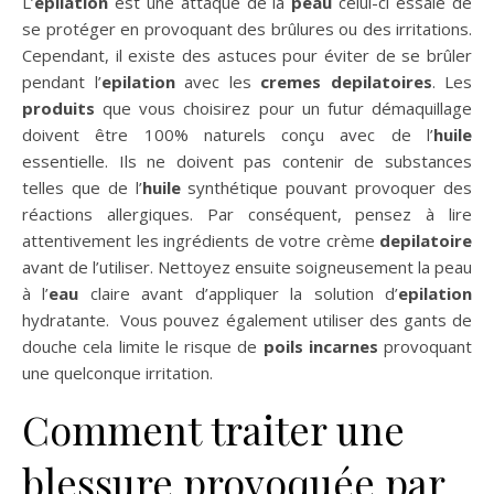
L’
epilation
est une attaque de la
peau
celui-ci essaie de
se protéger en provoquant des brûlures ou des irritations.
Cependant, il existe des astuces pour éviter de se brûler
pendant l’
epilation
avec les
cremes
depilatoires
. Les
produits
que vous choisirez pour un futur démaquillage
doivent être 100% naturels conçu avec de l’
huile
essentielle. Ils ne doivent pas contenir de substances
telles que de l’
huile
synthétique pouvant provoquer des
réactions allergiques. Par conséquent, pensez à lire
attentivement les ingrédients de votre crème
depilatoire
avant de l’utiliser. Nettoyez ensuite soigneusement la peau
à l’
eau
claire avant d’appliquer la solution d’
epilation
hydratante. Vous pouvez également utiliser des gants de
douche cela limite le risque de
poils
incarnes
provoquant
une quelconque irritation.
Comment traiter une
blessure provoquée par