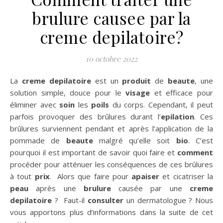
brulure causee par la
creme depilatoire?
10 octobre 2022
La
creme
depilatoire
est un
produit
de
beaute
, une
solution simple, douce pour le
visage
et efficace pour
éliminer avec
soin
les
poils
du corps. Cependant, il peut
parfois provoquer des brûlures durant l’
epilation
. Ces
brûlures surviennent pendant et après l’application de la
pommade de
beaute
malgré qu’elle soit
bio
. C’est
pourquoi il est important de savoir quoi faire et
comment
procéder pour atténuer les conséquences de ces brûlures
à tout
prix
. Alors que faire pour
apaiser
et cicatriser la
peau
après une
brulure
causée par une
creme
depilatoire
? Faut-il
consulter
un dermatologue ? Nous
vous apportons plus d’informations dans la suite de cet